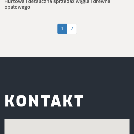
Hurtowa i detaliczna sprzedaż węgla i drewna
opałowego
1
2
KONTAKT