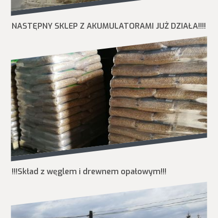
NASTĘPNY SKLEP Z AKUMULATORAMI JUŻ DZIAŁA!!!!
!!!Skład z węglem i drewnem opałowym!!!