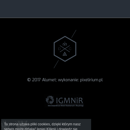
© 2017 Alumet; wykonanie:
pixelirium.pl
Ta strona używa pliki cookies, dzięki którym nasz
serwis może działać lepiej.
Kliknij
i dowiedz się