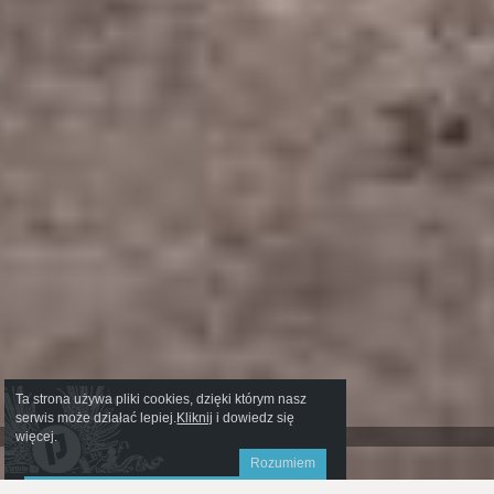
Ta strona używa pliki cookies, dzięki którym nasz
serwis może działać lepiej.
Kliknij
i dowiedz się
więcej.
Rozumiem